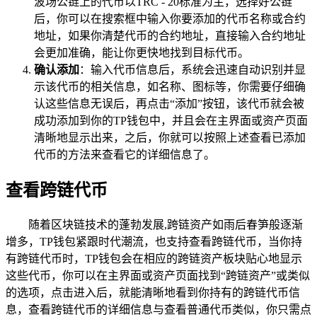
波场公链上的代币以TRC - 20标准为主，选择好公链
后，你可以在搜索框中输入你要添加的代币名称或合约
地址，如果你清楚代币的合约地址，直接输入合约地址
会更加准确，能让你更快地找到目标代币。
确认添加
：输入代币信息后，系统会迅速自动识别并显
示该代币的相关信息，如名称、图标等，你需要仔细确
认这些信息无误后，再点击“添加”按钮，该代币就会被
成功添加到你的TP钱包中，并且会在主界面或资产页面
清晰地显示出来，之后，你就可以按照上述查看已添加
代币的方法来查看它的详细信息了。
查看跨链代币
随着区块链技术的蓬勃发展,跨链资产如雨后春笋般逐渐
增多，TP钱包紧跟时代潮流，也支持查看跨链代币，当你持
有跨链代币时，TP钱包会在相应的跨链资产板块贴心地显示
这些代币，你可以在主界面或资产页面找到“跨链资产”或类似
的选项，点击进入后，就能清晰地看到你持有的跨链代币信
息，查看跨链代币的详细信息与查看普通代币类似，你只需点