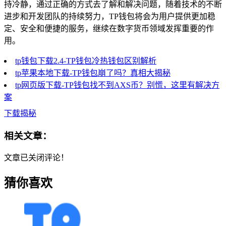
持冷静，通过正确的方式去了解和解决问题，随着技术的不断
进步和开发团队的持续努力，TP钱包将会为用户提供更加稳
定、安全和便捷的服务，继续在数字货币领域发挥重要的作
用。
tp钱包下载2.4-TP钱包冷热钱包区别解析
tp苹果本地下载-TP钱包崩了吗？真相大揭秘
tp网页版下载-TP钱包找不到AXS币？别慌，这里有解决方
案
下载揭秘
相关文章：
文章已关闭评论！
猜你喜欢