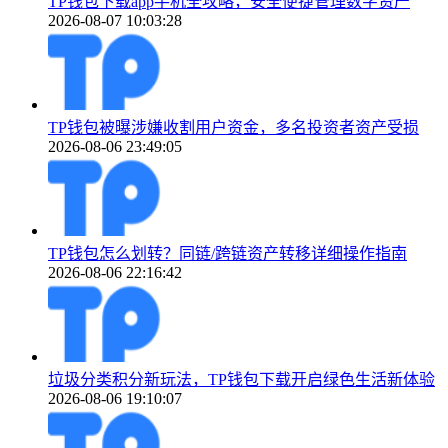
TP钱包下载app手机全攻略，安全便捷管理数字资产
2026-08-07 10:03:28
TP钱包被曝涉嫌收割用户资金，多名投资者资产受损
2026-08-06 23:49:05
TP钱包怎么划转？同链/跨链资产转移详细操作指南
2026-08-06 22:16:42
垃圾分类积分新玩法，TP钱包下载开启绿色生活新体验
2026-08-06 19:10:07