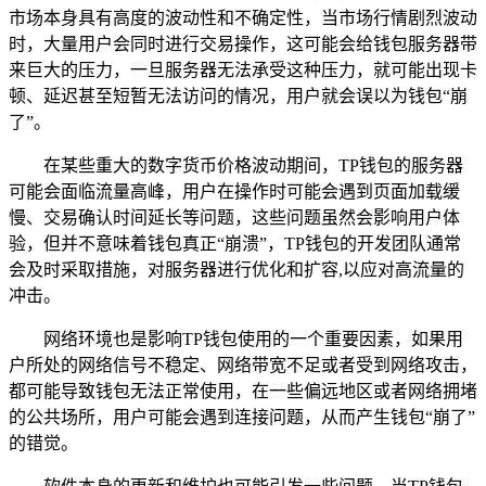
市场本身具有高度的波动性和不确定性，当市场行情剧烈波动
时，大量用户会同时进行交易操作，这可能会给钱包服务器带
来巨大的压力，一旦服务器无法承受这种压力，就可能出现卡
顿、延迟甚至短暂无法访问的情况，用户就会误以为钱包“崩
了”。
在某些重大的数字货币价格波动期间，TP钱包的服务器
可能会面临流量高峰，用户在操作时可能会遇到页面加载缓
慢、交易确认时间延长等问题，这些问题虽然会影响用户体
验，但并不意味着钱包真正“崩溃”，TP钱包的开发团队通常
会及时采取措施，对服务器进行优化和扩容,以应对高流量的
冲击。
网络环境也是影响TP钱包使用的一个重要因素，如果用
户所处的网络信号不稳定、网络带宽不足或者受到网络攻击，
都可能导致钱包无法正常使用，在一些偏远地区或者网络拥堵
的公共场所，用户可能会遇到连接问题，从而产生钱包“崩了”
的错觉。