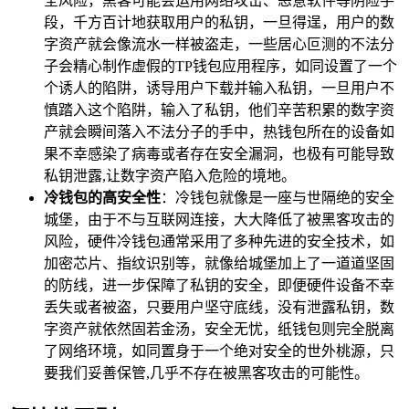
全风险，黑客可能会运用网络攻击、恶意软件等阴险手
段，千方百计地获取用户的私钥，一旦得逞，用户的数
字资产就会像流水一样被盗走，一些居心叵测的不法分
子会精心制作虚假的TP钱包应用程序，如同设置了一个
个诱人的陷阱，诱导用户下载并输入私钥，一旦用户不
慎踏入这个陷阱，输入了私钥，他们辛苦积累的数字资
产就会瞬间落入不法分子的手中，热钱包所在的设备如
果不幸感染了病毒或者存在安全漏洞，也极有可能导致
私钥泄露,让数字资产陷入危险的境地。
冷钱包的高安全性
：冷钱包就像是一座与世隔绝的安全
城堡，由于不与互联网连接，大大降低了被黑客攻击的
风险，硬件冷钱包通常采用了多种先进的安全技术，如
加密芯片、指纹识别等，就像给城堡加上了一道道坚固
的防线，进一步保障了私钥的安全，即便硬件设备不幸
丢失或者被盗，只要用户坚守底线，没有泄露私钥，数
字资产就依然固若金汤，安全无忧，纸钱包则完全脱离
了网络环境，如同置身于一个绝对安全的世外桃源，只
要我们妥善保管,几乎不存在被黑客攻击的可能性。