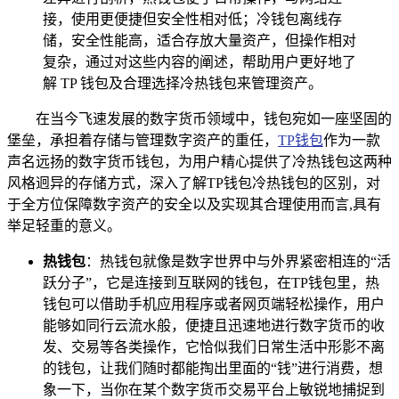
接，使用更便捷但安全性相对低；冷钱包离线存
储，安全性能高，适合存放大量资产，但操作相对
复杂，通过对这些内容的阐述，帮助用户更好地了
解 TP 钱包及合理选择冷热钱包来管理资产。
在当今飞速发展的数字货币领域中，钱包宛如一座坚固的
堡垒，承担着存储与管理数字资产的重任，
TP钱包
作为一款
声名远扬的数字货币钱包，为用户精心提供了冷热钱包这两种
风格迥异的存储方式，深入了解TP钱包冷热钱包的区别，对
于全方位保障数字资产的安全以及实现其合理使用而言,具有
举足轻重的意义。
热钱包
：热钱包就像是数字世界中与外界紧密相连的“活
跃分子”，它是连接到互联网的钱包，在TP钱包里，热
钱包可以借助手机应用程序或者网页端轻松操作，用户
能够如同行云流水般，便捷且迅速地进行数字货币的收
发、交易等各类操作，它恰似我们日常生活中形影不离
的钱包，让我们随时都能掏出里面的“钱”进行消费，想
象一下，当你在某个数字货币交易平台上敏锐地捕捉到