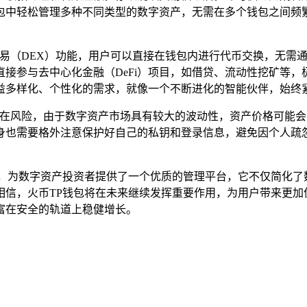
包中轻松管理多种不同类型的数字资产，无需在多个钱包之间频
交易（DEX）功能，用户可以直接在钱包内进行代币交换，无需
接参与去中心化金融（DeFi）项目，如借贷、流动性挖矿等，
益多样化、个性化的需求，就像一个不断进化的智能伙伴，始终
些潜在风险，由于数字资产市场具有较大的波动性，资产价格可能
身也需要格外注意保护好自己的私钥和登录信息，避免因个人疏
点，为数字资产投资者提供了一个优质的管理平台，它不仅简化了
相信，火币TP钱包将在未来继续发挥重要作用，为用户带来更加
富在安全的轨道上稳健增长。