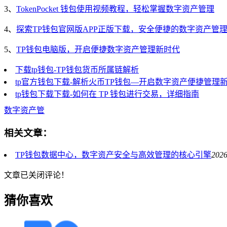
3、
TokenPocket 钱包使用视频教程，轻松掌握数字资产管理
4、
探索TP钱包官网版APP正版下载，安全便捷的数字资产管
5、
TP钱包电脑版，开启便捷数字资产管理新时代
下载tp钱包-TP钱包货币所属链解析
tp官方钱包下载-解析火币TP钱包—开启数字资产便捷管理
tp钱包下载下载-如何在 TP 钱包进行交易，详细指南
数字资产管
相关文章：
TP钱包数据中心，数字资产安全与高效管理的核心引擎
2026
文章已关闭评论！
猜你喜欢