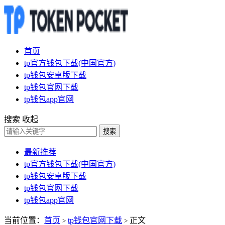
首页
tp官方钱包下载(中国官方)
tp钱包安卓版下载
tp钱包官网下载
tp钱包app官网
搜索
收起
搜索
最新推荐
tp官方钱包下载(中国官方)
tp钱包安卓版下载
tp钱包官网下载
tp钱包app官网
当前位置：
首页
tp钱包官网下载
正文
>
>