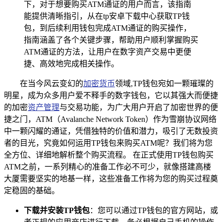
下，对于想要购买ATM通证的用户而言，该指南
能提供清晰指引，从在tp安卓下载中心获取TP钱
包，到后续利用钱包完成ATM通证的购买操作，
指南涵盖了各个关键步骤，帮助用户顺利掌握购买
ATM通证的方法，让用户在数字资产交易中更便
捷、高效地完成相关操作。
在当今风云变幻的
加密货币
领域,TP钱包宛如一颗璀璨的
明星，成为众多用户爱不释手的数字钱包，它以其强大而便捷
的加密
资产管理
与交易功能，为广大用户开启了加密世界的便
捷之门，ATM（Avalanche Network Token）作为雪崩协议网络
中一颗闪耀的通证，凭借独特的价值和潜力，吸引了无数投资
者的目光，究竟如何运用TP钱包来购买ATM呢？我们将为您
全方位、详细地解析整个购买流程。 在正式使用TP钱包购买
ATM之前，一系列精心的准备工作必不可少，就像搭建高楼
大厦需要坚实的地基一样，这些准备工作将为您的购买过程奠
定稳固的基础。
下载并安装TP钱包
：您可以通过TP钱包的官方网站，或