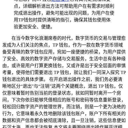
点，详细解析退出方法可帮助用户在有需求时顺利
完成退出操作，避免可能出现的问题，为用户在使
用TP钱包时提供清晰的指引，确保其钱包使用体
验更加安全、便捷。
在当今数字化浪潮席卷的时代，数字货币的交易与管理愈
发成为人们关注的焦点，TP 钱包，作为一款在数字货币领域
备受青睐的数字钱包应用，宛如一座便捷的桥梁，为用户提供
了安全、高效的数字资产存储与交易服务，生活中总有各种缘
由，或许是用户打算更换钱包，又或许是出于安全层面的审慎
考量，使得他们需要退出 TP 钱包，就让我们一同深入探究 TP
钱包退出的具体步骤。 在开启退出操作之前，我们务必要清
晰地区分“退出”与“注销”这两个关键概念，退出 TP 钱包，仅
仅意味着暂时告别当前的登录状态，就如同暂时离开一个房
间，下次你依旧能够凭借相应的账号和密码等信息重新登录，
轻松回归数字资产的管理世界，而注销，则是一个更为决绝的
行为，它意味着永久性地删除该钱包账户，账户下所有相关的
数据和资产信息都会被彻底清除，且一旦注销，这些信息便如
石沉大海，再也无法恢复,本文将主要围绕退出操作展开详细