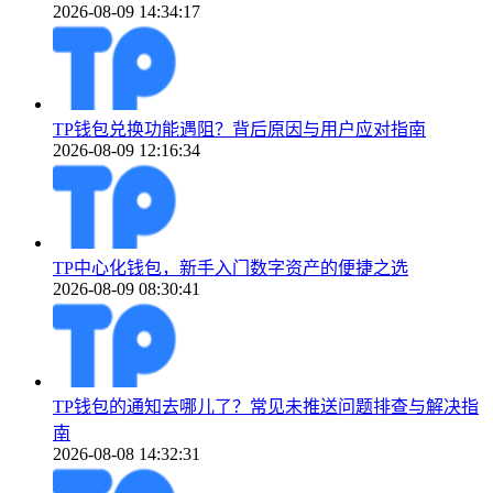
2026-08-09 14:34:17
TP钱包兑换功能遇阻？背后原因与用户应对指南
2026-08-09 12:16:34
TP中心化钱包，新手入门数字资产的便捷之选
2026-08-09 08:30:41
TP钱包的通知去哪儿了？常见未推送问题排查与解决指
南
2026-08-08 14:32:31