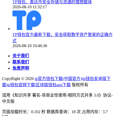
TP钱包，泰达币安全存储与流通的理想载体
2026-08-10 11:32:17
TP钱包官方最新下载，安全获取数字资产管家的正确方
式
2026-08-10 10:46:36
关于我们
联系我们
免责声明
CopyRight ©
2026
tp官方钱包下载(中国官方)|tp钱包安卓版下
载|tp钱包官网下载|区块链钱包app下载
版权所有
适用《知识共享 署名-非商业性使用-相同方式共享 3.0》协议-
中文版
页面加载时长：0.102 秒 数据库查询：18 次 占用内存：3.7