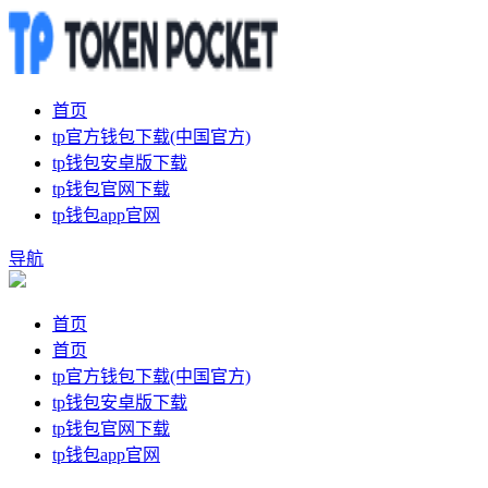
首页
tp官方钱包下载(中国官方)
tp钱包安卓版下载
tp钱包官网下载
tp钱包app官网
导航
首页
首页
tp官方钱包下载(中国官方)
tp钱包安卓版下载
tp钱包官网下载
tp钱包app官网